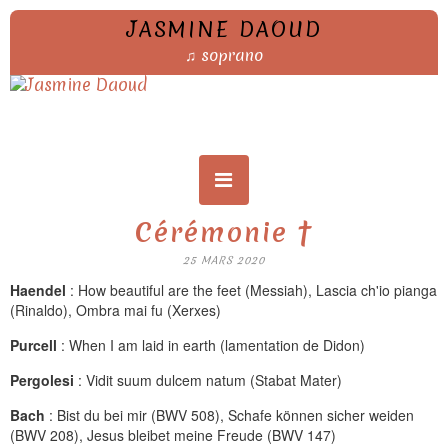
JASMINE DAOUD
♫ soprano
Cérémonie †
25 MARS 2020
Haendel
: How beautiful are the feet (Messiah), Lascia ch'io pianga
(Rinaldo), Ombra mai fu (Xerxes)
Purcell
: When I am laid in earth (lamentation de Didon)
Pergolesi
: Vidit suum dulcem natum (Stabat Mater)
Bach
: Bist du bei mir (BWV 508), Schafe können sicher weiden
(BWV 208), Jesus bleibet meine Freude (BWV 147)